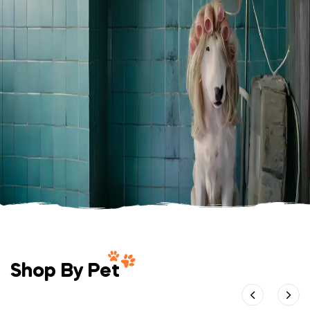
Shop our new range of winter dog coats
& jackets in-store or online.
Starting at
$59.99
Shop Now
Shop By Pet