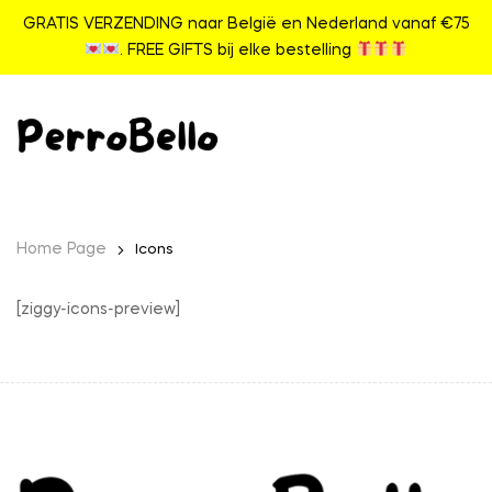
GRATIS VERZENDING naar België en Nederland vanaf €75
. FREE GIFTS bij elke bestelling
Home Page
Icons
[ziggy-icons-preview]