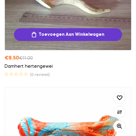
Toevoegen Aan Winkelwagen
€
9.50
€
11.00
Damhert hertengewei
(0 reviews)