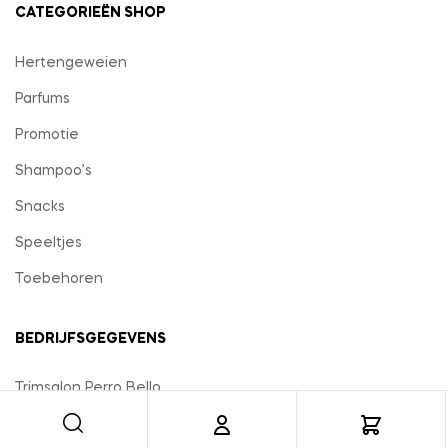
CATEGORIEËN SHOP
Hertengeweien
Parfums
Promotie
Shampoo’s
Snacks
Speeltjes
Toebehoren
BEDRIJFSGEGEVENS
Trimsalon Perro Bello
Steenstraat 75
9340 Lede