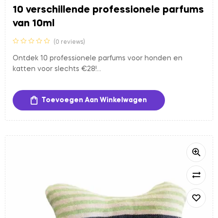
10 verschillende professionele parfums
van 10ml
(0 reviews)
Ontdek 10 professionele parfums voor honden en
katten voor slechts €28!
Kunt u niet kiezen uit ons uitgebreide assortiment? Dan
is deze set perfect voor u. U ontvangt 10 verschillende
Toevoegen Aan Winkelwagen
professionele parfums van topmerken, samen goed
voor 100 ml geurplezier. Ideaal om verschillende geuren
uit te testen en uw favorieten te ontdekken.
✔ 10 verschillende parfums
✔ Totaal 100 ml
✔ Professionele kwaliteit
✔ Voor honden én katten
✔ Slechts €28
Voorkeuren mogen altijd doorgegeven worden. Wij
proberen hier zoveel mogelijk rekening mee te houden,
maar kunnen dit niet altijd garanderen. Artero parfums