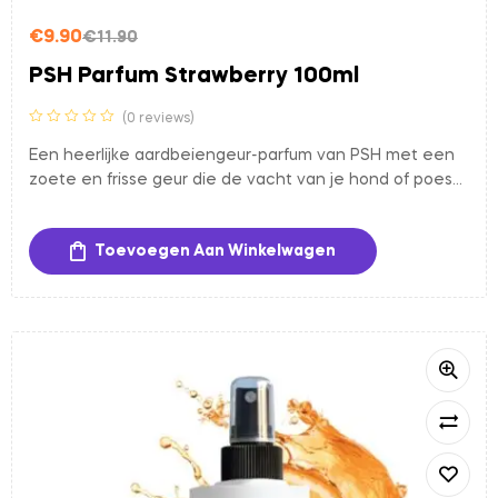
€
9.90
€
11.90
PSH Parfum Strawberry 100ml
(0 reviews)
Een heerlijke aardbeiengeur-parfum van PSH met een
zoete en frisse geur die de vacht van je hond of poes
verzorgt en langdurig laat ruiken. De spray heeft een
alcoholvrije, hypoallergene formule die zacht is voor de
Toevoegen Aan Winkelwagen
huid en geschikt is voor regelmatig gebruik, ook bij
gevoelige honden en katten.
-17%