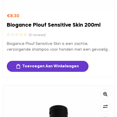
€
8.30
Biogance Plouf Sensitive Skin 200ml
(0 reviews)
Biogance Plouf Sensitive Skin is een zachte,
verzorgende shampoo voor honden met een gevoelige
huid. De formule, gemaakt met natuurlijke ingrediënten
zoals calophyllum-olie, allantoïne en provitamine B5,
Toevoegen Aan Winkelwagen
reinigt mild, voedt en helpt de huid te verzachten en
hydrateren zonder agressieve chemicaliën. Het
product is vegan, bijna volledig van natuurlijke oorsprong
en vrij van parabenen en siliconen