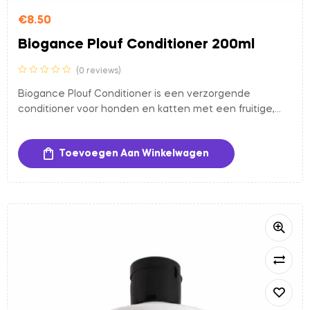
€
8.50
Biogance Plouf Conditioner 200ml
(0 reviews)
Biogance Plouf Conditioner is een verzorgende
conditioner voor honden en katten met een fruitige,
aangename geur (zoals framboos) die de vacht voedt,
glans geeft en het ontwarren vergemakkelijkt. De
Toevoegen Aan Winkelwagen
formule bevat 95% natuurlijke en biologische
ingrediënten, is vegan, vrij van parabenen en siliconen,
en zorgt voor een zachte, makkelijk doorborstelbare
vacht na het wassen.