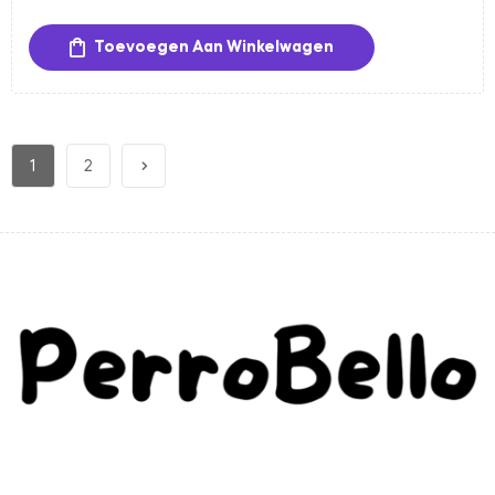
geur geeft, maar ook intensief hydrateert en
bescherming tegen UV-straling biedt. De formule is
Toevoegen Aan Winkelwagen
hypoallergeen, parabenenvrij en veilig voor gevoelige
huid, en hoeft niet uitgespoeld te worden.
1
2