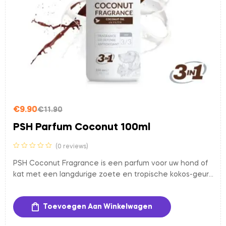
€
9.90
€
11.90
PSH Parfum Coconut 100ml
(0 reviews)
PSH Coconut Fragrance is een parfum voor uw hond of
kat met een langdurige zoete en tropische kokos-geur.
De alcoholvrije en hypoallergene formule is mild voor de
huid, waardoor het perfect is voor gevoelige honden of
Toevoegen Aan Winkelwagen
frequent gebruik.