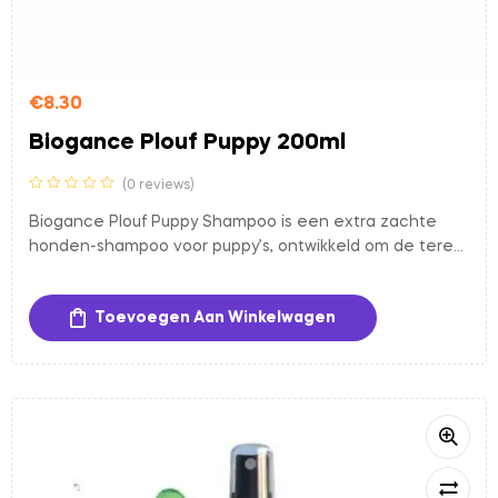
€
8.30
Biogance Plouf Puppy 200ml
(0 reviews)
Biogance Plouf Puppy Shampoo is een extra zachte
honden-shampoo voor puppy’s, ontwikkeld om de tere
huid en vacht van jonge honden voorzichtig te reinigen
en te verzorgen. De milde formule met natuurlijke
Toevoegen Aan Winkelwagen
ingrediënten beschermt en verzacht de huid, terwijl de
vacht schoon, fris en zacht blijft.
-17%