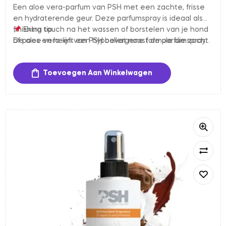
Een aloe vera-parfum van PSH met een zachte, frisse
en hydraterende geur. Deze parfumspray is ideaal als
finishing touch na het wassen of borstelen van je hond
Extra tip
of poes en heeft een hypoallergene formule die zacht
De aloe vera-lijn van PSH bevat naast de parfumspray
is voor de huid.
ook andere verzorgende producten die goed
samengaan, zoals hydraterende leave-in lotions en
Toevoegen Aan Winkelwagen
conditioner en shampoo, om de huid en vacht van je
hond diepgaand te voeden en te verzorgen.
-17%