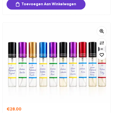
Toevoegen Aan Winkelwagen
professionele parfums van topmerken, samen goed
voor 50 ml geurplezier. Ideaal om verschillende geuren
uit te testen en uw favorieten te ontdekken.
✔ 5 verschillende parfums
✔ Totaal 50 ml
✔ Professionele kwaliteit
✔ Voor honden én katten
✔ Slechts €15
Voorkeuren mogen altijd doorgegeven worden. Wij
proberen hier zoveel mogelijk rekening mee te houden,
maar kunnen dit niet altijd garanderen. Artero parfums
zijn niet beschikbaar in deze set.
€
28.00