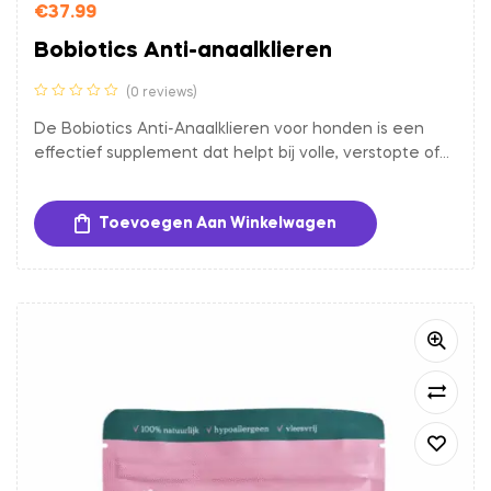
€
37.99
Bobiotics Anti-anaalklieren
(0 reviews)
De Bobiotics Anti-Anaalklieren voor honden is een
effectief supplement dat helpt bij volle, verstopte of
geïrriteerde anaalklieren. Dankzij vezelrijke en
ondersteunende ingrediënten bevordert het een
Toevoegen Aan Winkelwagen
gezonde stoelgang, waardoor de anaalklieren op
natuurlijke wijze worden geleegd en klachten zoals
sleetje rijden en likken aan de anus verminderen.