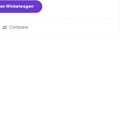
an Winkelwagen
Compare
in
nterest