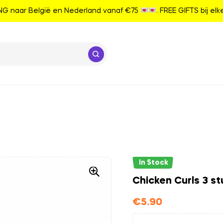
G naar België en Nederland vanaf €75
. FREE GIFTS bij el
In Stock
Chicken Curls 3 st
€
5.90