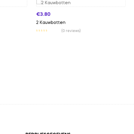
€
3.80
2 Kauwbotten
(0 reviews)