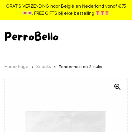
GRATIS VERZENDING naar België en Nederland vanaf €75
. FREE GIFTS bij elke bestelling
Home Page
Snacks
Eendennekken 2 stuks