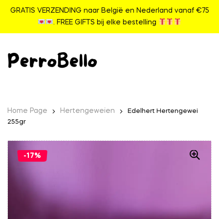
GRATIS VERZENDING naar België en Nederland vanaf €75
. FREE GIFTS bij elke bestelling
Home Page
Hertengeweien
Edelhert Hertengewei
255gr
-17%