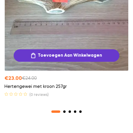
Toevoegen Aan Winkelwagen
€
23.00
€
24.00
Hertengewei met kroon 257gr
(0 reviews)