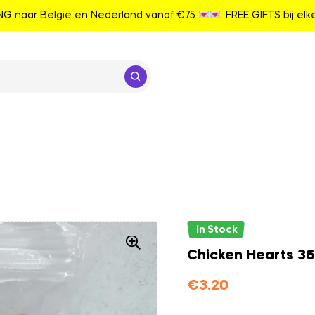
G naar België en Nederland vanaf €75
. FREE GIFTS bij el
In Stock
Chicken Hearts 3
€
3.20