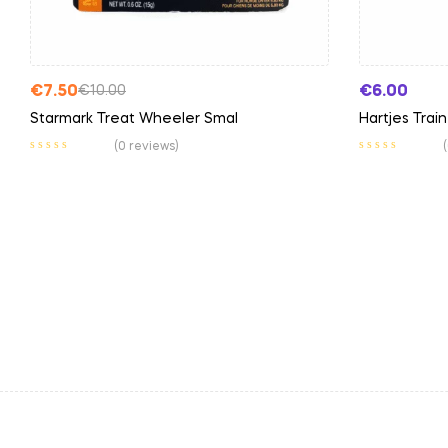
€
7.50
€
6.00
€
10.00
Starmark Treat Wheeler Smal
Hartjes Trai
(0 reviews)