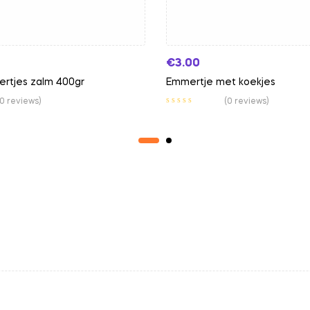
€
3.00
nertjes zalm 400gr
Emmertje met koekjes
(0 reviews)
(0 reviews)