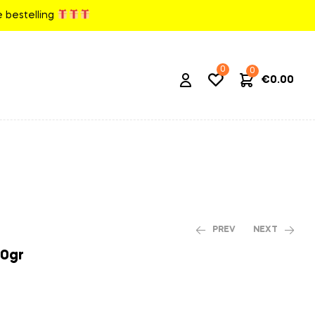
ke bestelling
0
0
€
0.00
PREV
NEXT
60gr
€
3.00
€
2.70