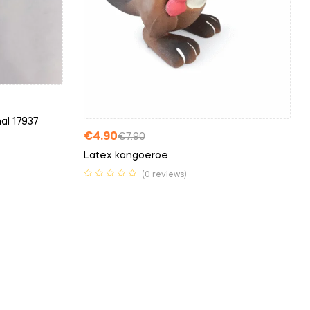
al 17937
€
4.90
€
7.90
Latex kangoeroe
(0 reviews)