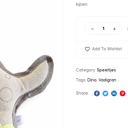
bijten.
Add To Wishlist
Category:
Speeltjes
Tags:
Dino
,
Vadigran
Share:
Facebook
Twitter
Linked
Pi