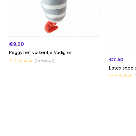
€
9.00
Peggy het varkentje Vadigran
€
7.50
(0 reviews)
Latex speelt