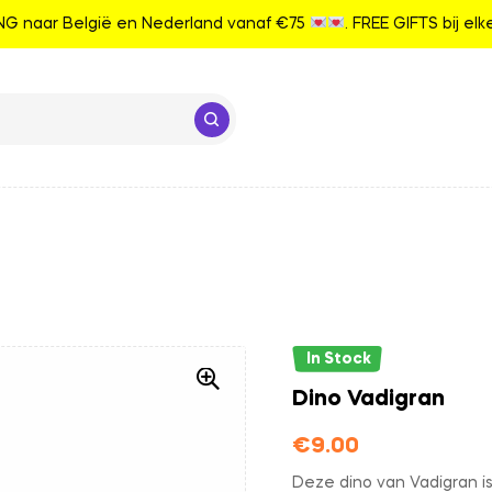
G naar België en Nederland vanaf €75
. FREE GIFTS bij el
In Stock
Dino Vadigran
€
9.00
Deze dino van Vadigran is 