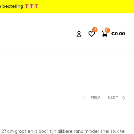
ke bestelling
0
0
€
0.00
PREV
NEXT
€
8.00
€
9.00
€
14.00
€
16.00
27 cm groot en is door zijn dikkere rand minder snel stuk te